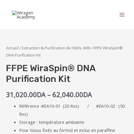
Accueil
/
Extraction & Purification de l’ADN, ARN
/ FFPE WiraSpin®
DNA Purification Kit
FFPE WiraSpin® DNA
Purification Kit
31,020.00
DA
–
62,040.00
DA
Référence :#EA10-01 (20 Rxs) / #EA10-02 : (50
Rxs)
Storage : température ambiante
Pour tissus fixés au formol et inclus en paraffine