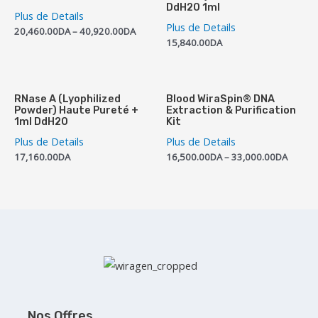
DdH2O 1ml
Plus de Details
Plus de Details
20,460.00
DA
–
40,920.00
DA
15,840.00
DA
RNase A (Lyophilized
Blood WiraSpin® DNA
Powder) Haute Pureté +
Extraction & Purification
1ml DdH2O
Kit
Plus de Details
Plus de Details
17,160.00
DA
16,500.00
DA
–
33,000.00
DA
Nos Offres